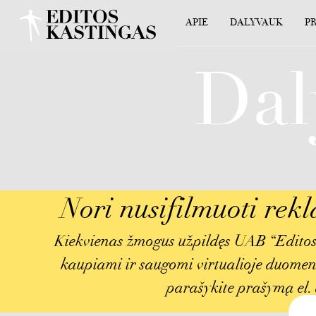
APIE
DALYVAUK
P
Dal
Nori nusifilmuoti rekl
Kiekvienas žmogus užpildęs UAB “Editos 
kaupiami ir saugomi virtualioje duomenų 
parašykite prašymą el.